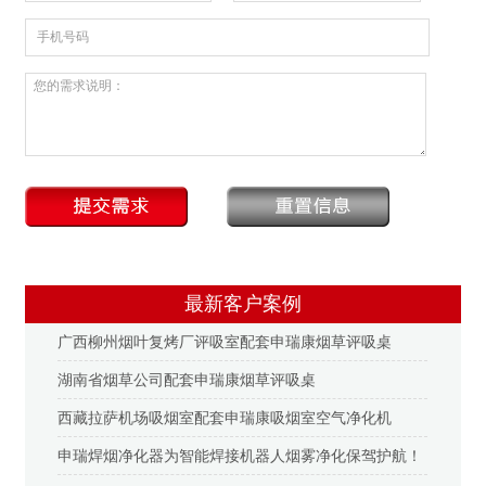
最新客户案例
广西柳州烟叶复烤厂评吸室配套申瑞康烟草评吸桌
湖南省烟草公司配套申瑞康烟草评吸桌
西藏拉萨机场吸烟室配套申瑞康吸烟室空气净化机
申瑞焊烟净化器为智能焊接机器人烟雾净化保驾护航！