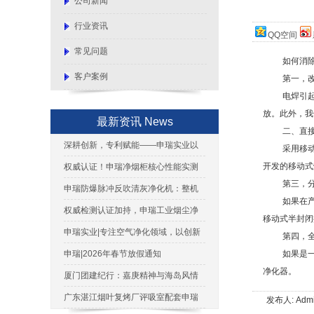
公司新闻
行业资讯
QQ空间
常见问题
如何消
客户案例
第一，
电焊引
放。此外，我
最新资讯 News
二、直
深耕创新，专利赋能——申瑞实业以
采用移
技术实力筑牢发展根基
开发的移动式
权威认证！申瑞净烟柜核心性能实测
第三，
出炉，净烟实力用数据说话
申瑞防爆脉冲反吹清灰净化机：整机
如果在
防爆证书权威解读与合规应用
权威检测认证加持，申瑞工业烟尘净
移动式半封闭
化机助力企业轻松通过环评
申瑞实业|专注空气净化领域，以创新
第四，
实力铸就行业标杆
申瑞|2026年春节放假通知
如果是
净化器。
厦门团建纪行：嘉庚精神与海岛风情
的完美融合
广东湛江烟叶复烤厂评吸室配套申瑞
发布人: Admi