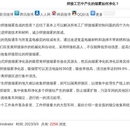
焊接工艺中产生的烟雾如何净化？
新浪微博
腾讯微博
人人网
网易微博
QQ好友
更多
除焊接烟雾造成的危害？总结了基本上可以解决所有工厂焊接烟雾控制问题的四个方向
改进焊接技术和材料，减少焊接烟雾的形成。
起的危险通常与所复盖电极层的组成有关。通过改进复盖电极材料和选择不带刺绣和油
们应发展焊接操作的机械化和自动化，采用焊接机器人，不仅能降低劳动强度，提高
接收集焊接部位的焊接烟雾。
动式焊接烟雾净化器的吸臂将焊接烟雾存放在其源头，然后由烟雾净化机净化后将其排
焊接烟雾净化器，吸烟臂可以灵活地旋转
360
度，吸收率很高，清洁效率达到
99.9%
分离焊接区进行集中清洗。
产生焊接烟雾的地方难以收集焊接烟雾，则可以隔离焊接区，以便集中处理生产线上的
排烟管，集中收集和净化多个焊接站产生的烟雾，防止烟雾扩散，污染车间的其他区
全面收集车间烟尘，进行统一的清洁处理。
一个工作条件复杂多变、工件焊接量大的大型车间，最好介绍一套全面的烟尘收集和统
nistrator 时间: 2023/3/3 共有:
2256
浏览