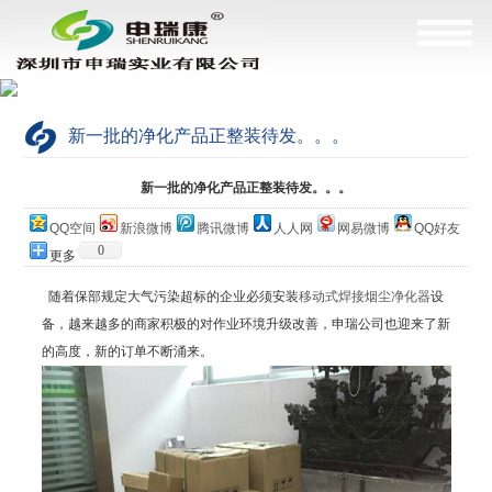
新一批的净化产品正整装待发。。。
当前位置：
网站首页
>
公司简介
新一批的净化产品正整装待发。。。
QQ空间
新浪微博
腾讯微博
人人网
网易微博
QQ好友
0
更多
随着保部规定大气污染超标的企业必须安装
移动式焊接烟尘净化器
设
备，越来越多的商家积极的对作业环境升级改善，申瑞公司也迎来了新
的高度，新的订单不断涌来。