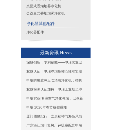
桌面式香烟烟雾净化机
会议桌式香烟烟雾净化机
净化器其他配件
净化器配件
最新资讯 News
深耕创新，专利赋能——申瑞实业以
技术实力筑牢发展根基
权威认证！申瑞净烟柜核心性能实测
出炉，净烟实力用数据说话
申瑞防爆脉冲反吹清灰净化机：整机
防爆证书权威解读与合规应用
权威检测认证加持，申瑞工业烟尘净
化机助力企业轻松通过环评
申瑞实业|专注空气净化领域，以创新
实力铸就行业标杆
申瑞|2026年春节放假通知
厦门团建纪行：嘉庚精神与海岛风情
的完美融合
广东湛江烟叶复烤厂评吸室配套申瑞